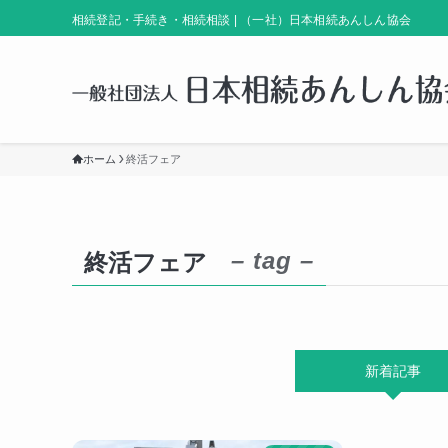
相続登記・手続き・相続相談 | （一社）日本相続あんしん協会
ホーム
終活フェア
– tag –
終活フェア
新着記事