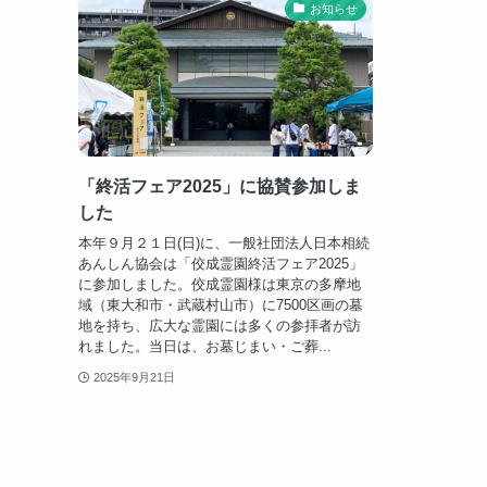
お知らせ
「終活フェア2025」に協賛参加しま
した
本年９月２１日(日)に、一般社団法人日本相続
あんしん協会は「佼成霊園終活フェア2025」
に参加しました。佼成霊園様は東京の多摩地
域（東大和市・武蔵村山市）に7500区画の墓
地を持ち、広大な霊園には多くの参拝者が訪
れました。当日は、お墓じまい・ご葬...
2025年9月21日