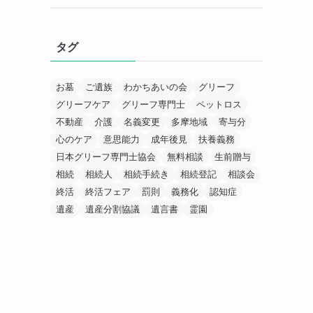
タグ
お墓
ご遺族
わかちあいの会
グリーフ
グリーフケア
グリーフ専門士
ペットロス
不動産
介護
名義変更
多摩地域
寄与分
心のケア
意思能力
成年後見
扶養義務
日本グリーフ専門士協会
無料相談
生前贈与
相続
相続人
相続手続き
相続登記
相談会
終活
終活フェア
罰則
義務化
認知症
遺産
遺産分割協議
遺言書
霊園