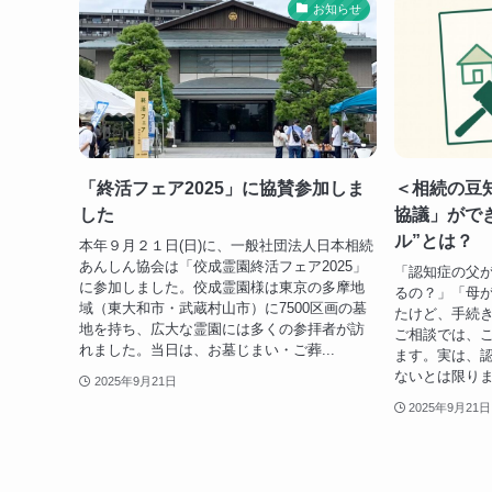
お知らせ
「終活フェア2025」に協賛参加しま
＜相続の豆
した
協議」がで
ル”とは？
本年９月２１日(日)に、一般社団法人日本相続
あんしん協会は「佼成霊園終活フェア2025」
「認知症の父
に参加しました。佼成霊園様は東京の多摩地
るの？」「母
域（東大和市・武蔵村山市）に7500区画の墓
たけど、手続き
地を持ち、広大な霊園には多くの参拝者が訪
ご相談では、
れました。当日は、お墓じまい・ご葬...
ます。実は、
ないとは限りま
2025年9月21日
2025年9月21日