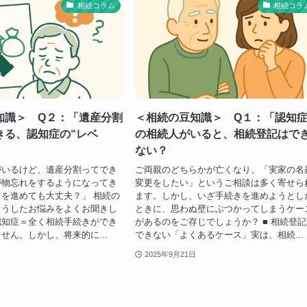
相続コラム
相続コラ
知識＞ Q２：「遺産分割
＜相続の豆知識＞ Q１：「認知
きる、認知症の“レベ
の相続人がいると、相続登記はで
ない？
がいるけど、遺産分割ってでき
ご両親のどちらかが亡くなり、「実家の名
が物忘れをするようになってき
変更をしたい」というご相談は多く寄せら
を進めても大丈夫？」 相続の
ます。しかし、いざ手続きを進めようとし
こうしたお悩みをよくお聞きし
ときに、思わぬ壁にぶつかってしまうケー
認知症＝全く相続手続きができ
があるのをご存じでしょうか？ ■ 相続登
せん。しかし、将来的に...
できない「よくあるケース」実は、相続...
2025年9月21日