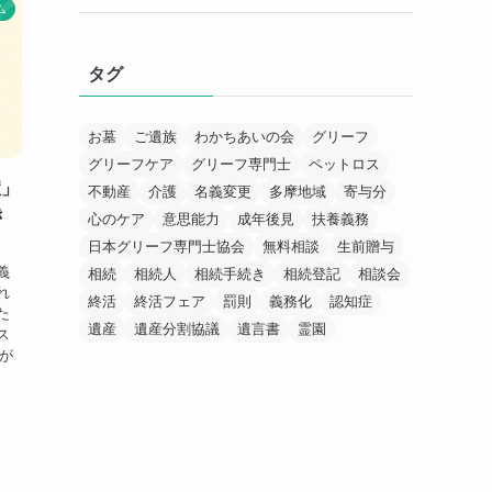
ム
タグ
お墓
ご遺族
わかちあいの会
グリーフ
グリーフケア
グリーフ専門士
ペットロス
症」
不動産
介護
名義変更
多摩地域
寄与分
き
心のケア
意思能力
成年後見
扶養義務
日本グリーフ専門士協会
無料相談
生前贈与
義
相続
相続人
相続手続き
相続登記
相談会
れ
終活
終活フェア
罰則
義務化
認知症
た
遺産
遺産分割協議
遺言書
霊園
ス
記が